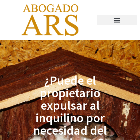
Abogado Valladolid
¿Puede el
propietario
expulsar al
inquilino por
necesidad del