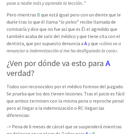
pase a nadie más y aprenda la lección..
”
Pero mientras
B
que está igual pero con un diente que le
duele tras lo que él llama “
la pelea
” recibe llamada de
comisaría y dice que no fue así que es Él el agredido que
también acaba de salir del médico y que tiene cita con el
dentista, que por supuesto denuncia a
A
y que «
cómo va a
renunciar a indemnización si me ha desfigurado la cara»
.
¿Ven por dónde va esto para
A
verdad?
Todos son reconocidos por el médico forense del juzgado.
Se prueba que los dos tienen lesiones. Tras el juicio es fácil
que ambos terminen con la misma pena o reproche penal
pero al llegar a la indemnización o RC llegan las
diferencias:
-> Pena de 6 meses de cárcel que se suspenderá mientras
no delincan en un plazo de 2 años para
A
y
B
.