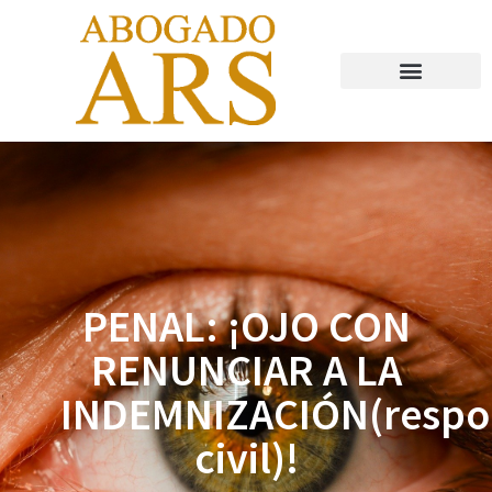
Abogado Valladolid
PENAL: ¡OJO CON
RENUNCIAR A LA
INDEMNIZACIÓN(respo
civil)!