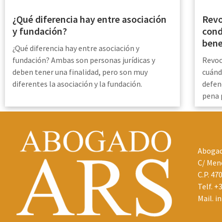
Revo
¿Qué diferencia hay entre asociación
cond
y fundación?
bene
¿Qué diferencia hay entre asociación y
Revoc
fundación? Ambas son personas jurídicas y
cuánd
deben tener una finalidad, pero son muy
defen
diferentes la asociación y la fundación.
pena 
Abogad
C/ Mené
C.P. 47
Telf.
+3
Mail.
i