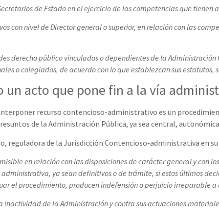
cretarios de Estado en el ejercicio de las competencias que tienen at
os con nivel de Director general o superior, en relación con las com
es derecho público vinculados o dependientes de la Administración 
es o colegiados, de acuerdo con lo que establezcan sus estatutos, sa
 un acto que pone fin a la vía administ
e interponer recurso contencioso-administrativo es un procedimient
resuntos de la Administración Pública, ya sea central, autonómica 
ulio, reguladora de la Jurisdicción Contencioso-administrativa en su
misible en relación con las disposiciones de carácter general y con lo
administrativa, ya sean definitivos o de trámite, si estos últimos dec
ar el procedimiento, producen indefensión o perjuicio irreparable a 
a inactividad de la Administración y contra sus actuaciones materiale