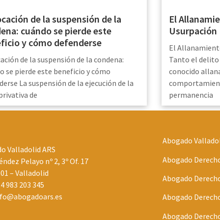
cación de la suspensión de la
El Allanamie
ena: cuándo se pierde este
Usurpación
ficio y cómo defenderse
El Allanamient
ación de la suspensión de la condena:
Tanto el delit
o se pierde este beneficio y cómo
conocido alla
derse La suspensión de la ejecución de la
comportamient
privativa de
permanencia
Abogado Vallado
o Valladolid ARS
Abogado Derecho 
ndez Pelayo nº 2, 3º Of. 17
001 – Valladolid
Abogado Derecho 
4 983 203 345
nfo@abogadoars.es
Abogado Derecho 
Abogado Derecho 