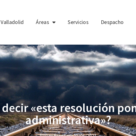
Valladolid
Áreas
Servicios
Despacho
decir «esta resolución pone
administrativa»?
Álvaro Rizo Sola
01/06/2021