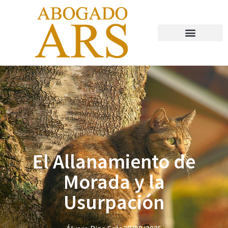
Abogado Valladolid
El Allanamiento de
Morada y la
Usurpación