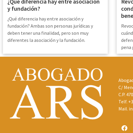
Revo
¿Qué diferencia hay entre asociación
cond
y fundación?
bene
¿Qué diferencia hay entre asociación y
Revoc
fundación? Ambas son personas jurídicas y
cuánd
deben tener una finalidad, pero son muy
defen
diferentes la asociación y la fundación.
pena 
Abogad
C/ Mené
C.P. 47
Telf.
+3
Mail.
i