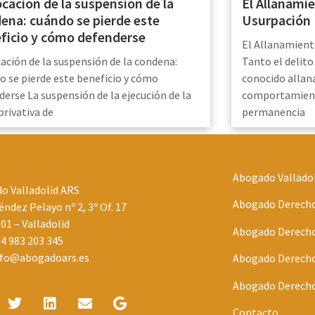
cación de la suspensión de la
El Allanamie
ena: cuándo se pierde este
Usurpación
ficio y cómo defenderse
El Allanamient
ación de la suspensión de la condena:
Tanto el delit
o se pierde este beneficio y cómo
conocido alla
derse La suspensión de la ejecución de la
comportamient
privativa de
permanencia
Abogado Vallado
o Valladolid ARS
Abogado Derecho 
ndez Pelayo nº 2, 3º Of. 17
001 – Valladolid
Abogado Derecho 
4 983 203 345
nfo@abogadoars.es
Abogado Derecho 
Abogado Derecho 
Contacto