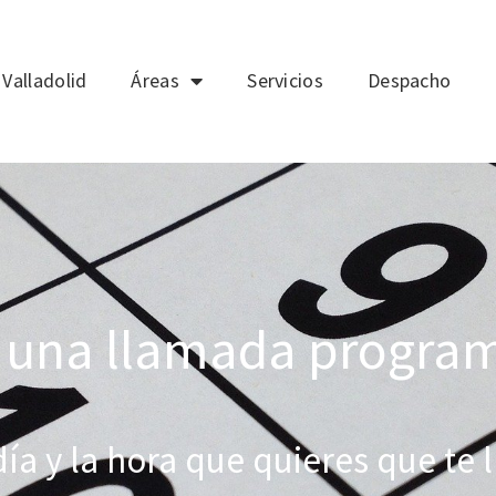
Valladolid
Áreas
Servicios
Despacho
a una llamada progr
día y la hora que quieres que te