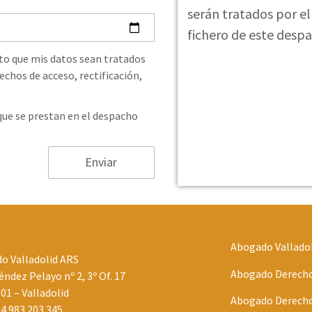
serán tratados por e
fichero de este desp
to que mis datos sean tratados
chos de acceso, rectificación,
 que se prestan en el despacho
Enviar
Abogado Vallado
o Valladolid ARS
Abogado Derecho 
ndez Pelayo nº 2, 3º Of. 17
001 – Valladolid
Abogado Derecho 
4 983 203 345