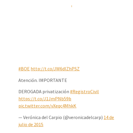
Álvaro Rizo Sola
17/07/2015
#BOE
http://t.co/JW6dIZhPSZ
Atención. IMPORTANTE
DEROGADA privatización
#RegistroCivil
https://t.co/J1JmPNb59b
pic.twitter.com/vXeqc4MhkK
— Verónica del Carpio (@veronicadelcarp)
14 de
julio de 2015