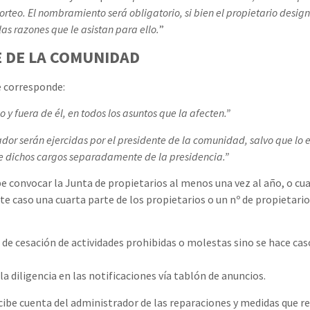
rteo. El nombramiento será obligatorio, si bien el propietario designa
as razones que le asistan para ello.
”
 DE LA COMUNIDAD
e corresponde:
 y fuera de él, en todos los asuntos que la afecten.”
rador serán ejercidas por el presidente de la comunidad, salvo que lo e
de dichos cargos separadamente de la presidencia.”
e convocar la Junta de propietarios al menos una vez al año, o cu
ste caso una cuarta parte de los propietarios o un nº de propietar
 de cesación de actividades prohibidas o molestas sino se hace ca
 la diligencia en las notificaciones vía tablón de anuncios.
recibe cuenta del administrador de las reparaciones y medidas que 