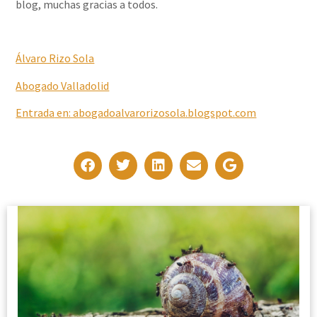
blog, muchas gracias a todos.
Álvaro Rizo Sola
Abogado Valladolid
Entrad
a
en: abogadoalvarorizosola.blogspot.com