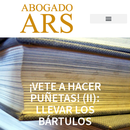
Abogado Valladolid
¡VETE A HACER
PUÑETAS! (II):
LLEVAR LOS
BÁRTULOS