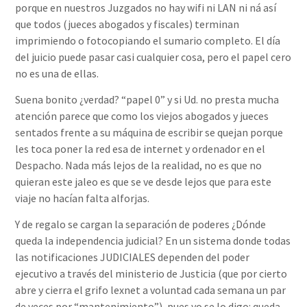
porque en nuestros Juzgados no hay wifi ni LAN ni ná así
que todos (jueces abogados y fiscales) terminan
imprimiendo o fotocopiando el sumario completo. El día
del juicio puede pasar casi cualquier cosa, pero el papel cero
no es una de ellas.
Suena bonito ¿verdad? “papel 0” y si Ud. no presta mucha
atención parece que como los viejos abogados y jueces
sentados frente a su máquina de escribir se quejan porque
les toca poner la red esa de internet y ordenador en el
Despacho. Nada más lejos de la realidad, no es que no
quieran este jaleo es que se ve desde lejos que para este
viaje no hacían falta alforjas.
Y de regalo se cargan la separación de poderes ¿Dónde
queda la independencia judicial? En un sistema donde todas
las notificaciones JUDICIALES dependen del poder
ejecutivo a través del ministerio de Justicia (que por cierto
abre y cierra el grifo lexnet a voluntad cada semana un par
de veces por “mantenimiento”), pues yo se lo digo: queda