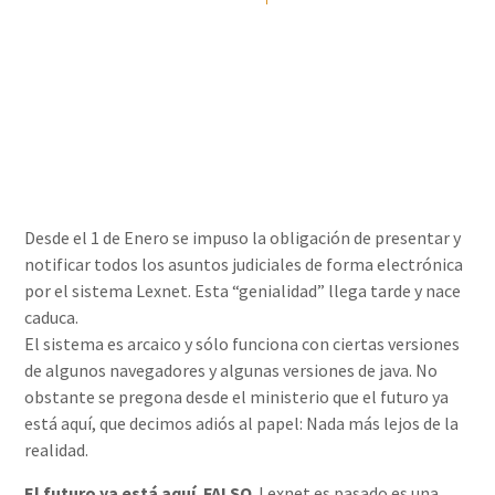
Álvaro Rizo Sola
02/03/2016
Desde el 1 de Enero se impuso la obligación de presentar y
notificar todos los asuntos judiciales de forma electrónica
por el sistema Lexnet. Esta “genialidad” llega tarde y nace
caduca.
El sistema es arcaico y sólo funciona con ciertas versiones
de algunos navegadores y algunas versiones de java. No
obstante se pregona desde el ministerio que el futuro ya
está aquí, que decimos adiós al papel: Nada más lejos de la
realidad.
El futuro ya está aquí. FALSO
. Lexnet es pasado es una