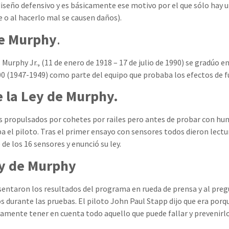
l diseño defensivo y es básicamente ese motivo por el que sólo hay 
 o al hacerlo mal se causen daños).
de Murphy
.
Murphy Jr., (11 de enero de 1918 – 17 de julio de 1990) se gradúo e
 (1947-1949) como parte del equipo que probaba los efectos de fue
e la Ley de Murphy.
ropulsados por cohetes por railes pero antes de probar con hum
ba el piloto. Tras el primer ensayo con sensores todos dieron lect
de los 16 sensores y enunció su ley.
ey de Murphy
entaron los resultados del programa en rueda de prensa y al pre
os durante las pruebas. El piloto John Paul Stapp dijo que era po
camente tener en cuenta todo aquello que puede fallar y prevenirlo