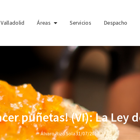
Valladolid
Áreas
Servicios
Despacho
acer puñetas! (VI): La Ley
Álvaro Rizo Sola
31/07/2017