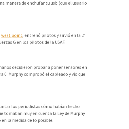
una manera de enchufar tu usb (que el usuario
n
west point
, entrenó pilotos y sirvió en la 2ª
rzas G en los pilotos de la USAF.
anos decidieron probar a poner sensores en
ura 0. Murphy comprobó el cableado y vio que
guntar los periodistas cómo habían hecho
rque tomaban muy en cuenta la Ley de Murphy
 en la medida de lo posible.