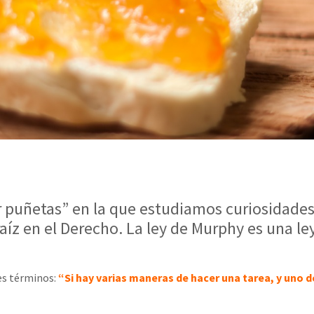
r puñetas” en la que estudiamos curiosidades s
aíz en el Derecho. La ley de Murphy es una le
es términos:
“Si hay varias maneras de hacer una tarea, y uno 