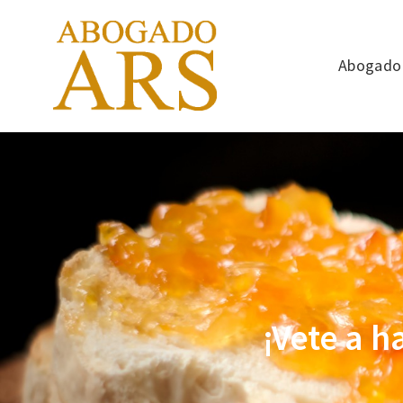
Abogado 
¡Vete a h