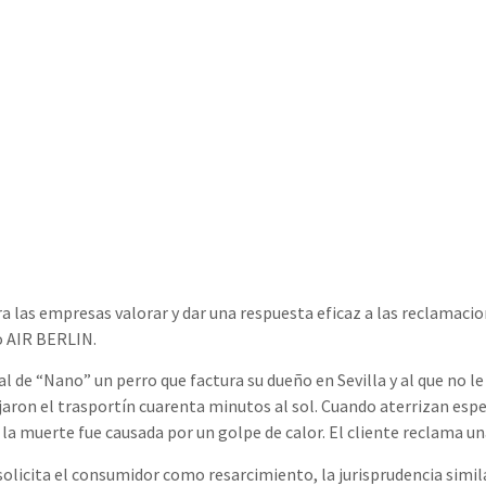
a las empresas valorar y dar una respuesta eficaz a las reclamacion
o AIR BERLIN.
final de “Nano” un perro que factura su dueño en Sevilla y al que no l
aron el trasportín cuarenta minutos al sol. Cuando aterrizan esper
 la muerte fue causada por un golpe de calor. El cliente reclama u
olicita el consumidor como resarcimiento, la jurisprudencia simila