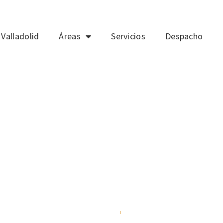
Valladolid
Áreas
Servicios
Despacho
atención al cliente: AIR BE
Álvaro Rizo Sola
28/10/2013