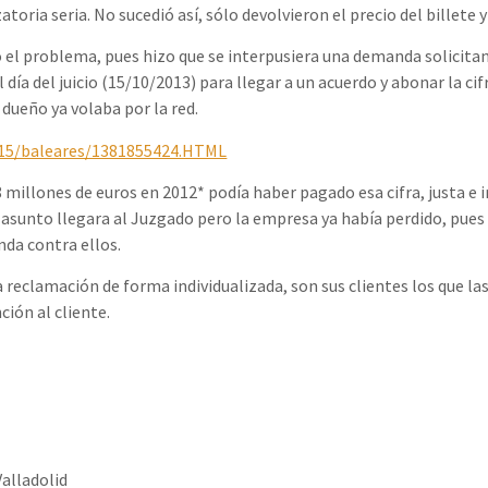
toria seria. No sucedió así, sólo devolvieron el precio del billete
tó el problema, pues hizo que se interpusiera una demanda solicit
l día del juicio (15/10/2013) para llegar a un acuerdo y abonar la c
 dueño ya volaba por la red.
15/baleares/1381855424.HTML
millones de euros en 2012* podía haber pagado esa cifra, justa e 
el asunto llegara al Juzgado pero la empresa ya había perdido, pue
nda contra ellos.
reclamación de forma individualizada, son sus clientes los que las 
ión al cliente.
Valladolid