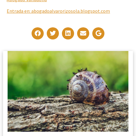
Entrad
a
en: abogadoalvarorizosola.blogspot.com