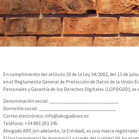
En cumplimiento del artículo 10 de la Ley 34/2002, del 11 de juli
en el Reglamento General de Protección de Datos de la Unión Eu
Personales y Garantía de los Derechos Digitales (LOPDGDD), se e
Denominación social: ____________________________
Domicilio social: _______________________________
Correo electrónico: info@abogadoars.es
Teléfono: +34 983 203 345
Abogado ARS (en adelante, la Entidad), es una marca registrada y 
El(los) nombre(s) de dominio(s) a través del cual(es) Vd. ha acce