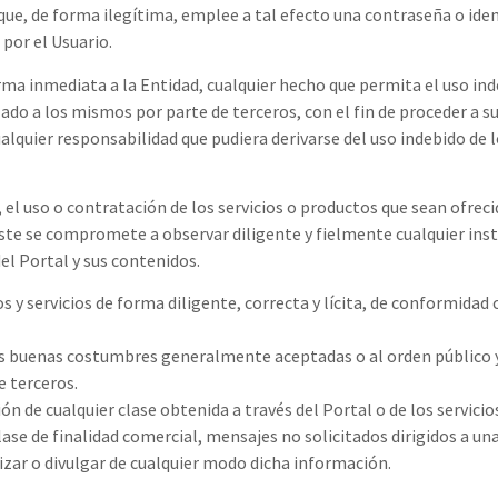
o que, de forma ilegítima, emplee a tal efecto una contraseña o ide
 por el Usuario.
forma inmediata a la Entidad, cualquier hecho que permita el uso ind
zado a los mismos por parte de terceros, con el fin de proceder a 
lquier responsabilidad que pudiera derivarse del uso indebido de 
o, el uso o contratación de los servicios o productos que sean ofrec
 éste se compromete a observar diligente y fielmente cualquier inst
del Portal y sus contenidos.
s y servicios de forma diligente, correcta y lícita, de conformidad c
a las buenas costumbres generalmente aceptadas o al orden público y 
e terceros.
n de cualquier clase obtenida a través del Portal o de los servicio
lase de finalidad comercial, mensajes no solicitados dirigidos a un
izar o divulgar de cualquier modo dicha información.