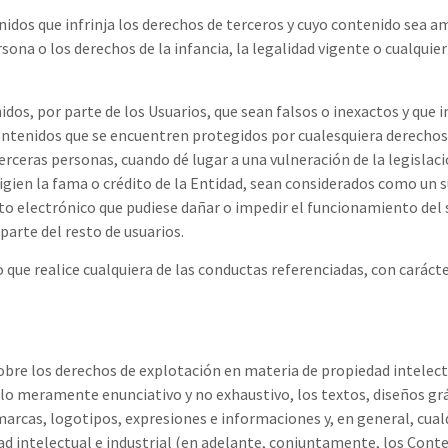
idos que infrinja los derechos de terceros y cuyo contenido sea 
ona o los derechos de la infancia, la legalidad vigente o cualquie
os, por parte de los Usuarios, que sean falsos o inexactos y que i
 contenidos que se encuentren protegidos por cualesquiera derechos
erceras personas, cuando dé lugar a una vulneración de la legislac
gien la fama o crédito de la Entidad, sean considerados como un su
o electrónico que pudiese dañar o impedir el funcionamiento del si
parte del resto de usuarios.
 que realice cualquiera de las conductas referenciadas, con carácte
sobre los derechos de explotación en materia de propiedad intelect
ulo meramente enunciativo y no exhaustivo, los textos, diseños grá
 marcas, logotipos, expresiones e informaciones y, en general, cual
d intelectual e industrial (en adelante, conjuntamente, los Conte