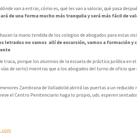
ónde van a entrar, cómo es, qué les van a valorar, qué pasa después
sará de una forma mucho más tranquila y será más fácil de valo
chazan la mano tendida de los colegios de abogados para estas vi
os letrados no vamos allí de excursión, vamos a formación y c
iente
e traca, porque los alumnos de la escuela de práctica jurídica en el
vías de serlo) mientras que a los abogados del turno de oficio que 
 menores Zambrana de Valladolid abrirá las puertas a un reducido
ve el Centro Penitenciario haga lo propio, uds. esperen sentados 
t.com