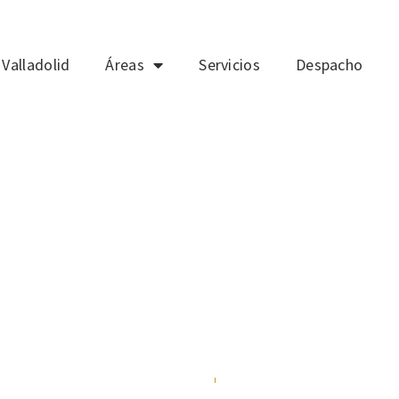
Valladolid
Áreas
Servicios
Despacho
S DE EXCURSIÓN EN LA CÁ
Álvaro Rizo Sola
24/02/2015